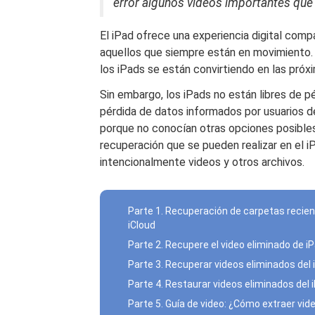
error algunos videos importantes que
El iPad ofrece una experiencia digital comp
aquellos que siempre están en movimiento.
los iPads se están convirtiendo en las próxi
Sin embargo, los iPads no están libres de p
pérdida de datos informados por usuarios d
porque no conocían otras opciones posibles
recuperación que se pueden realizar en el 
intencionalmente videos y otros archivos.
Parte 1. Recuperación de carpetas recie
iCloud
Parte 2. Recupere el video eliminado de 
Parte 3. Recuperar videos eliminados del 
Parte 4. Restaurar videos eliminados del
Parte 5. Guía de video: ¿Cómo extraer vid