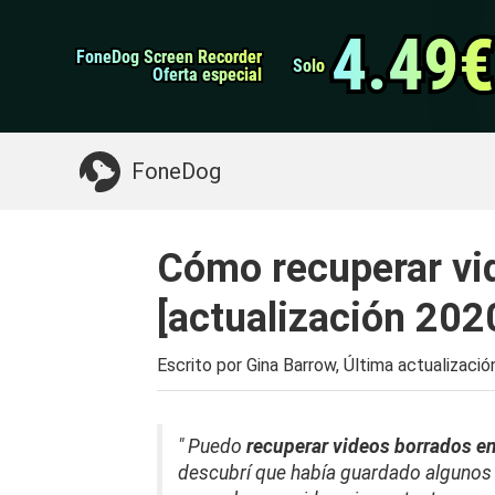
datos de Android
Transferencia de WhatsApp
4.49€
4.49€
FoneDog Screen Recorder
FoneDog Screen Recorder
Limpiador de iPhone
Solo
Solo
Oferta especial
Oferta especial
Algo que puede necesitar:
Limpiar el Mac
>>
FoneDog
Cómo recuperar vid
[actualización 202
Escrito por Gina Barrow, Última actualizació
" Puedo
recuperar videos borrados e
descubrí que había guardado algunos v