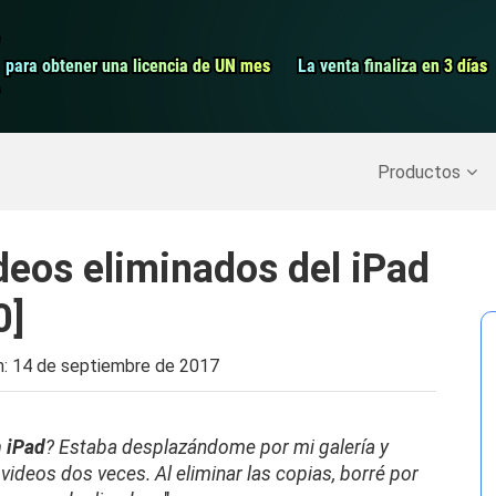
Grabador de pa
para obtener una licencia de UN mes
para obtener una licencia de UN mes
La venta finaliza en 3 días
La venta finaliza en 3 días
Recuperar datos borrados
>>
Copia de seguridad del iPh
Productos
eos eliminados del iPad
0]
n:
14 de septiembre de 2017
n iPad
?
Estaba desplazándome por mi galería y
ideos dos veces. Al eliminar las copias, borré por