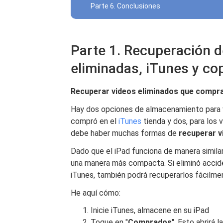
Parte 6. Conclusiones
Parte 1. Recuperación 
eliminadas, iTunes y co
Recuperar videos eliminados que compra
Hay dos opciones de almacenamiento para v
compró en el
iTunes
tienda y dos, para los 
debe haber muchas formas de
recuperar v
Dado que el iPad funciona de manera simila
una manera más compacta. Si eliminó accid
iTunes, también podrá recuperarlos fácilme
He aquí cómo:
Inicie iTunes, almacene en su iPad
Toque en "
Comprados
". Esto abrirá