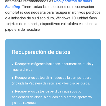
altamente recomendados es
Recuperación de datos
FoneDog
. Tiene todas las soluciones de recuperación
completas que necesita para recuperar archivos perdidos
o eliminados de su disco duro, Windows 10, unidad flash,
tarjetas de memoria, dispositivos extraíbles e incluso la
papelera de reciclaje.
Recuperación de datos
Recupere imágenes borradas, documentos, audio y
más archivos.
Recupere los datos eliminados de la computadora
(incluida la Papelera de reciclaje) y los discos duros.
Recupere los datos de pérdida causados ​​por
accidentes de disco, bloqueos del sistema operativo
y otras razones.