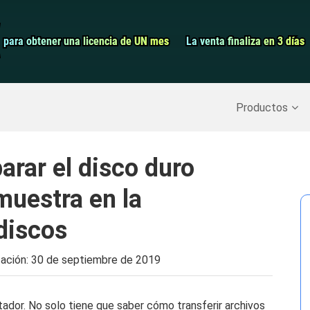
Grabador de pa
para obtener una licencia de UN mes
para obtener una licencia de UN mes
La venta finaliza en 3 días
La venta finaliza en 3 días
Recuperar datos borrados
>>
Copia de seguridad del iPh
Productos
arar el disco duro
muestra en la
discos
zación:
30 de septiembre de 2019
ador. No solo tiene que saber cómo transferir archivos