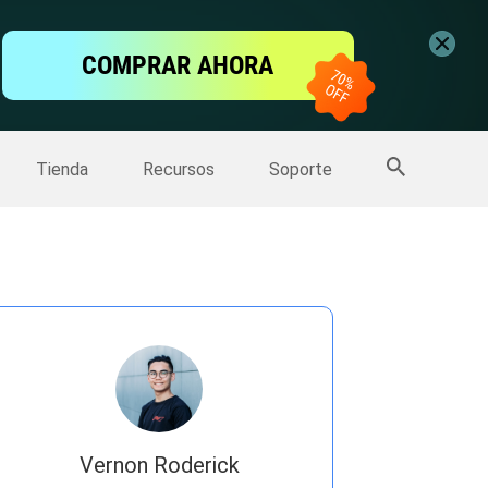
ntalla
COMPRAR AHORA
one
>>
Más productos
Tienda
Recursos
Soporte
Vernon Roderick