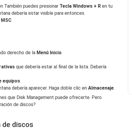
ión También puedes presionar
Tecla Windows + R
en tu
ntana debería estar visible para entonces.
a
MSC
.
ado derecho de la
Menú Inicio
.
rativas
que debería estar al final de la lista. Debería
e equipos
.
tana debería aparecer. Haga doble clic en
Almacenaje
.
iones que Disk Management puede ofrecerte. Pero
ración de discos?
 de discos