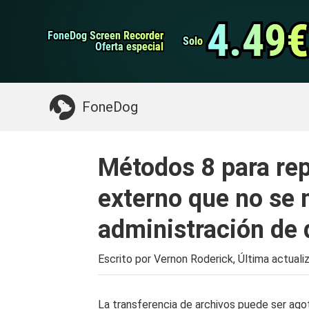
datos de Android
Transferencia de WhatsApp
4.49€
4.49€
FoneDog Screen Recorder
FoneDog Screen Recorder
Limpiador de iPhone
Solo
Solo
Oferta especial
Oferta especial
Algo que puede necesitar:
Limpiar el Mac
>>
FoneDog
Métodos 8 para rep
externo que no se 
administración de 
Escrito por Vernon Roderick, Última actuali
La transferencia de archivos puede ser agot