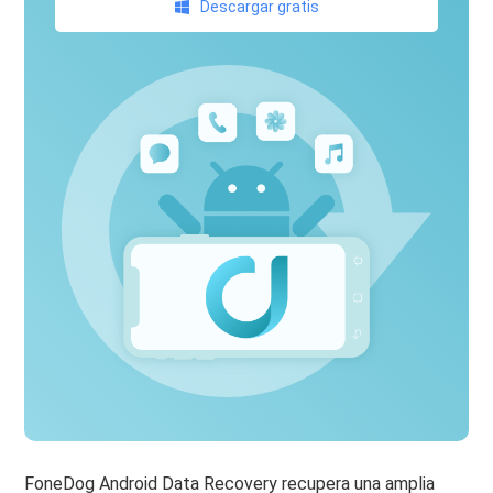
Descargar gratis
FoneDog Android Data Recovery recupera una amplia