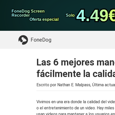
datos de Android
Transferencia de WhatsApp
4.49
4.49
FoneDog Screen
FoneDog Screen
Limpiador de iPhone
Recorder
Recorder
Solo
Solo
Oferta especial
Oferta especial
Algo que puede necesitar:
Limpiar el Mac
>>
FoneDog
Las 6 mejores man
fácilmente la calid
Escrito por Nathan E. Malpass, Última actua
Vivimos en una era donde la calidad del vid
o el entretenimiento de un video. Hay miles
usan videos para mantener a los usuarios en