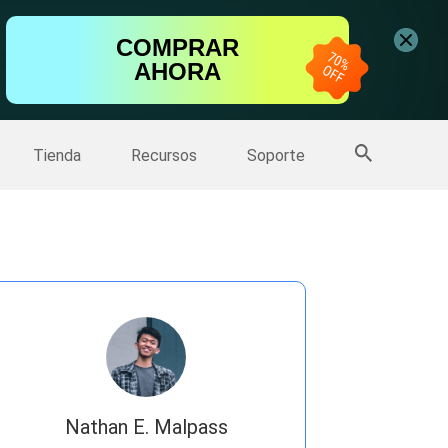
ntalla
COMPRAR
AHORA
one
>>
Más productos
Tienda
Recursos
Soporte
Nathan E. Malpass