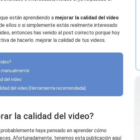
s que están aprendiendo a
mejorar la calidad del video
 de ellos o si simplemente estás realmente interesado
video, entonces has venido al post correcto porque hoy
va de hacerlo. mejorar la calidad de tus videos.
video?
deo manualmente
d del video
alidad del video [Herramienta recomendada]
ar la calidad del video?
s, probablemente haya pensado en aprender cómo
 veces. Afortunadamente, tenemos esta publicación aquí