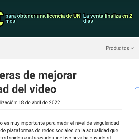
€
€
Grabador de pa
para obtener una licencia de UN
para obtener una licencia de UN
La venta finaliza en 2
La venta finaliza en 2
mes
mes
días
días
Recuperar datos borrados
>>
Copia de seguridad del iPh
Productos
eras de mejorar
ad del video
lización:
18 de abril de 2022
eo es muy importante para medir el nivel de singularidad
 de plataformas de redes sociales en la actualidad que
tretenidos e interesados, incluso si ya ha pasado el