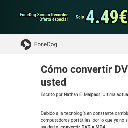
datos de Android
Transferencia de WhatsApp
4.49€
4.49€
FoneDog Screen Recorder
FoneDog Screen Recorder
Limpiador de iPhone
Solo
Solo
Oferta especial
Oferta especial
Algo que puede necesitar:
Limpiar el Mac
>>
FoneDog
Cómo convertir DV
usted
Escrito por Nathan E. Malpass, Última actua
Debido a la tecnología en constante cambio
computadoras portátiles, por lo que ya no s
ayudarte.
convertir DVD a MP4
.