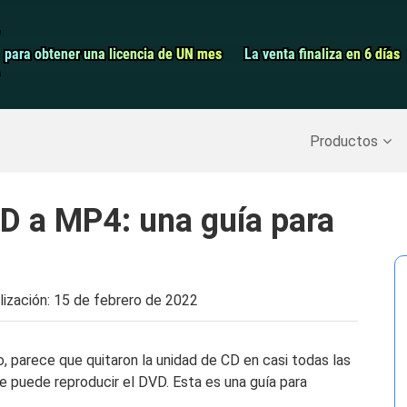
Grabador de pa
para obtener una licencia de UN mes
para obtener una licencia de UN mes
La venta finaliza en 6 días
La venta finaliza en 6 días
Recuperar datos borrados
>>
Copia de seguridad del iPh
Productos
D a MP4: una guía para
lización:
15 de febrero de 2022
, parece que quitaron la unidad de CD en casi todas las
e puede reproducir el DVD. Esta es una guía para