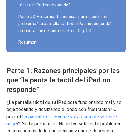
táctil del iPad no responde”
Parte #3: Herramienta principal para resolver el
problema "La pantalla táctil del iPad no responde":
recuperación del sistema FoneDog iOS
Resumen
Parte 1: Razones principales por las
que “la pantalla táctil del iPad no
responde”
¿La pantalla táctil de tu iPad está funcionando mal y te
deja tocando y deslizando el dedo con frustración? O
peor el
La pantalla del iPad se volvió completamente
negra
? No te preocupes; No estás solo. Este problema
es más común de lo que piensas y puede deberse a