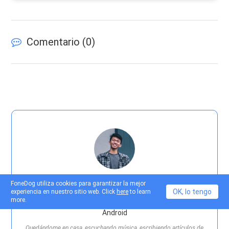
Comentario (
0
)
Nathan E. Malpass
FoneDog utiliza cookies para garantizar la mejor
OK, lo tengo
experiencia en nuestro sitio web. Click
here
to learn
more.
Experto en mantenimiento de dispositivos iPhone y
Android
Quedándome en casa, escuchando música, escribiendo artículos de