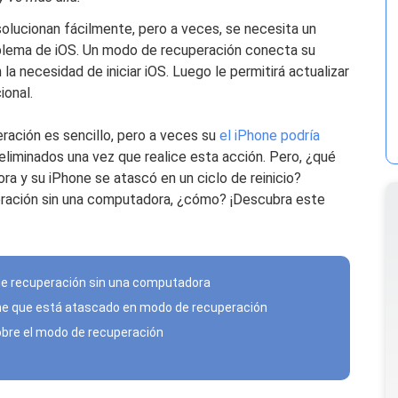
olucionan fácilmente, pero a veces, se necesita un
blema de iOS. Un modo de recuperación conecta su
la necesidad de iniciar iOS. Luego le permitirá actualizar
ional.
ración es sencillo, pero a veces su
el iPhone podría
eliminados una vez que realice esta acción. Pero, ¿qué
a y su iPhone se atascó en un ciclo de reinicio?
ración sin una computadora, ¿cómo? ¡Descubra este
de recuperación sin una computadora
one que está atascado en modo de recuperación
bre el modo de recuperación