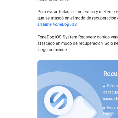
Para evitar todas las molestias y meterse 
que se atascó en el modo de recuperación 
sistema FoneDog iOS
.
FoneDog iOS System Recovery corrige vario
atascado en modo de recuperación. Solo ne
luego comience.
Recu
Soluci
de recup
inicio, et
Repare
blanco de