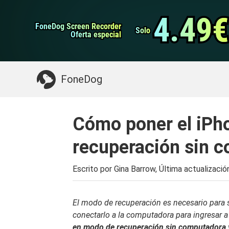
datos de Android
Transferencia de WhatsApp
4.49€
4.49€
FoneDog Screen Recorder
FoneDog Screen Recorder
Limpiador de iPhone
Solo
Solo
Oferta especial
Oferta especial
Algo que puede necesitar:
Limpiar el Mac
>>
FoneDog
Cómo poner el iPh
recuperación sin 
Escrito por Gina Barrow, Última actualizació
El modo de recuperación es necesario para 
conectarlo a la computadora para ingresar a 
en
modo de recuperación sin computadora