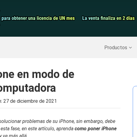
Grabador de pa
para obtener una licencia de UN mes
para obtener una licencia de UN mes
La venta finaliza en 2 días
La venta finaliza en 2 días
Recuperar datos borrados
>>
Copia de seguridad del iPh
Productos
one en modo de
computadora
n:
27 de diciembre de 2021
solucionar problemas de su iPhone, sin embargo, debe
esta fase, en este artículo, aprenda
como poner
iPhone
y ve más allá.