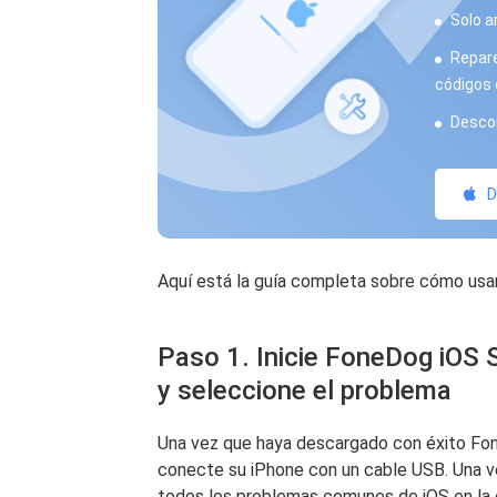
Solo a
Repare 
códigos 
Descon
D
Aquí está la guía completa sobre cómo us
Paso 1. Inicie FoneDog iOS 
y seleccione el problema
Una vez que haya descargado con éxito Fon
conecte su iPhone con un cable USB. Una ve
todos los problemas comunes de iOS en la 