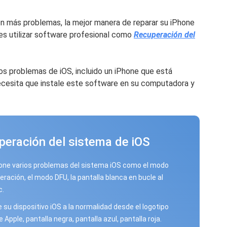
en más problemas, la mejor manera de reparar su iPhone
es utilizar software profesional como
Recuperación del
s problemas de iOS, incluido un iPhone que está
cesita que instale este software en su computadora y
peración del sistema de iOS
one varios problemas del sistema iOS como el modo
eración, el modo DFU, la pantalla blanca en bucle al
c.
 su dispositivo iOS a la normalidad desde el logotipo
 Apple, pantalla negra, pantalla azul, pantalla roja.