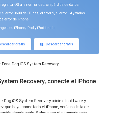
rregla tu iOS a la normalidad, sin pérdida de datos.
el error 3600 de iTunes, el error 9, el error 14 y varios
de error de iPhone
gele su iPhone, iPad y iPod touch.
escargar gratis
Descargar gratis
ar Fone Dog iOS System Recovery:
System Recovery, conecte el iPhone
e Dog iOS System Recovery, inicie el software y
z que haya conectado el iPhone, verá una lista de
opción desplegable. Seleccione el escenario más