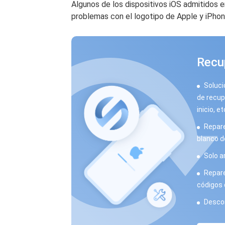
Algunos de los dispositivos iOS admitidos en
problemas con el logotipo de Apple y iPho
Recu
Soluci
de recup
inicio, et
Repare
blanco de
Solo a
Repare 
códigos 
Descon