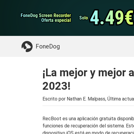
datos de Android
Transferencia de WhatsApp
4.49€
4.49€
FoneDog Screen Recorder
FoneDog Screen Recorder
Limpiador de iPhone
Solo
Solo
Oferta especial
Oferta especial
Algo que puede necesitar:
Limpiar el Mac
>>
FoneDog
¡La mejor y mejor 
2023!
Escrito por Nathan E. Malpass, Última actua
RecBoot es una aplicación gratuita disponib
funciones de recuperación del sistema. Est
dispositivo iOS está en modo de recuperac