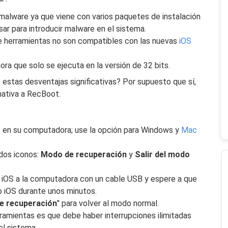
 malware ya que viene con varios paquetes de instalación
ar para introducir malware en el sistema.
de herramientas no son compatibles con las nuevas
iOS
ra que solo se ejecuta en la versión de 32 bits.
stas desventajas significativas? Por supuesto que sí,
rnativa a RecBoot.
t en su computadora; use la opción para Windows y
Mac
dos iconos:
Modo de recuperación
y
Salir del modo
ivo iOS a la computadora con un cable USB y espere a que
o iOS durante unos minutos.
de recuperación
" para volver al modo normal.
rramientas es que debe haber interrupciones ilimitadas
el sistema.