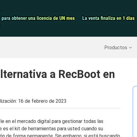
Grabador de pa
para obtener una licencia de UN mes
para obtener una licencia de UN mes
La venta finaliza en 1 días
La venta finaliza en 1 días
Recuperar datos borrados
>>
Copia de seguridad del iPh
Productos
alternativa a RecBoot en
lización:
16 de febrero de 2023
le en el mercado digital para gestionar todas las
e es el kit de herramientas para usted cuando su
ión de forma permanente. Sin embargo, si está buscando