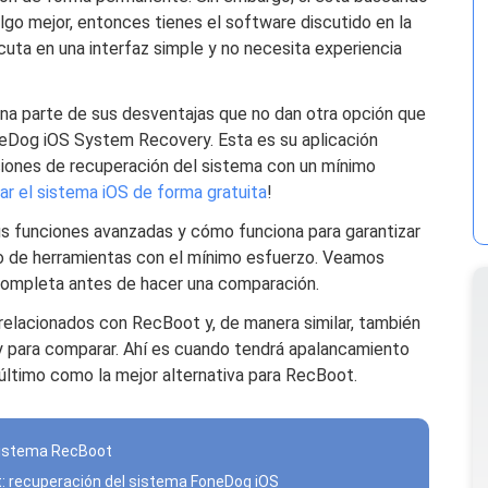
lgo mejor, entonces tienes el software discutido en la
cuta en una interfaz simple y no necesita experiencia
una parte de sus desventajas que no dan otra opción que
eDog iOS System Recovery. Esta es su aplicación
nciones de recuperación del sistema con un mínimo
ar el sistema iOS de forma gratuita
!
us funciones avanzadas y cómo funciona para garantizar
to de herramientas con el mínimo esfuerzo. Veamos
ompleta antes de hacer una comparación.
s relacionados con RecBoot y, de manera similar, también
para comparar. Ahí es cuando tendrá apalancamiento
e último como la mejor alternativa para RecBoot.
 sistema RecBoot
ot: recuperación del sistema FoneDog iOS