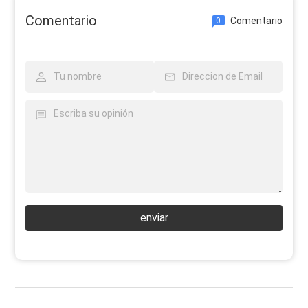
Comentario
Comentario
0
enviar