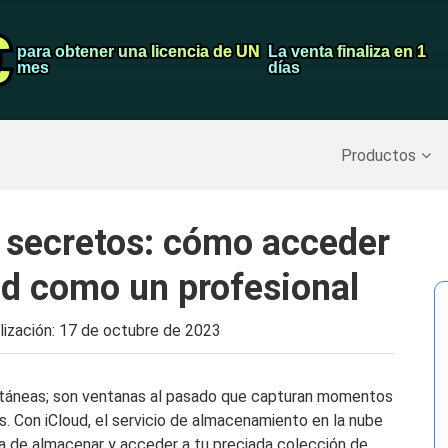
€
€
Grabador de pa
para obtener una licencia de UN
para obtener una licencia de UN
La venta finaliza en 1
La venta finaliza en 1
mes
mes
días
días
Recuperar datos borrados
>>
Copia de seguridad del iPh
Productos
 secretos: cómo acceder
oud como un profesional
lización:
17 de octubre de 2023
ntáneas; son ventanas al pasado que capturan momentos
. Con iCloud, el servicio de almacenamiento en la nube
a de almacenar y acceder a tu preciada colección de