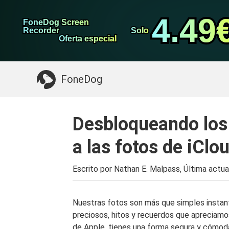
datos de Android
Transferencia de WhatsApp
4.49
4.49
FoneDog Screen
FoneDog Screen
Limpiador de iPhone
Recorder
Recorder
Solo
Solo
Oferta especial
Oferta especial
Algo que puede necesitar:
Limpiar el Mac
>>
FoneDog
Desbloqueando los
a las fotos de iCl
Escrito por Nathan E. Malpass, Última actua
Nuestras fotos son más que simples insta
preciosos, hitos y recuerdos que apreciamos
de Apple, tienes una forma segura y cómod