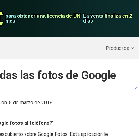
€
€
Grabador de pa
para obtener una licencia de UN
para obtener una licencia de UN
La venta finaliza en 2
La venta finaliza en 2
mes
mes
días
días
Recuperar datos borrados
>>
Copia de seguridad del iPh
Productos
as las fotos de Google
ción:
8 de marzo de 2018
gle fotos al teléfono
?"
escubierto sobre Google Fotos. Esta aplicación le