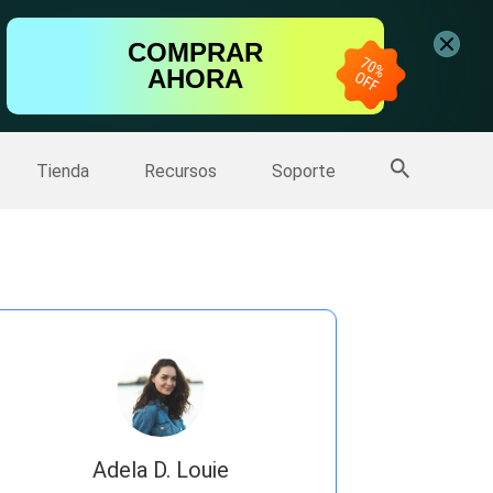
ntalla
COMPRAR
AHORA
one
>>
Más productos
Tienda
Recursos
Soporte
Adela D. Louie