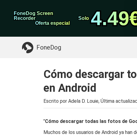
datos de Android
Transferencia de WhatsApp
4.49
4.49
FoneDog Screen
FoneDog Screen
Limpiador de iPhone
Recorder
Recorder
Solo
Solo
Oferta especial
Oferta especial
Algo que puede necesitar:
Limpiar el Mac
>>
FoneDog
Cómo descargar tod
en Android
Escrito por Adela D. Louie, Última actualiza
"
Cómo descargar todas las fotos de Goo
Muchos de los usuarios de Android ya han d