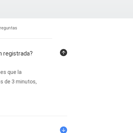
reguntas
des
n registrada?
 es que la
ás de 3 minutos,