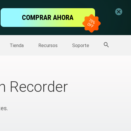
ntalla
COMPRAR AHORA
one
>>
Más productos
Tienda
Recursos
Soporte
n Recorder
es.