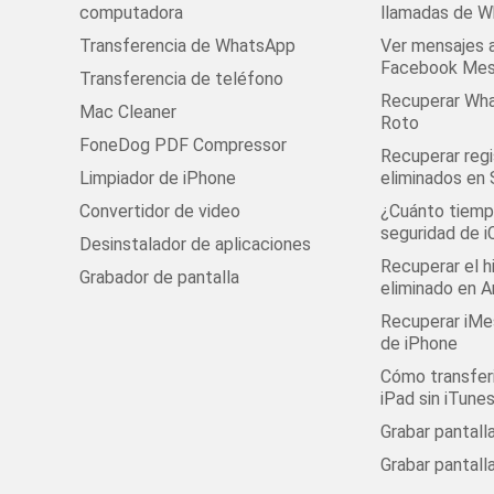
computadora
llamadas de 
Transferencia de WhatsApp
Ver mensajes 
Facebook Mes
Transferencia de teléfono
Recuperar Wha
Mac Cleaner
Roto
FoneDog PDF Compressor
Recuperar regi
Limpiador de iPhone
eliminados en
Convertidor de video
¿Cuánto tiempo
seguridad de i
Desinstalador de aplicaciones
Recuperar el h
Grabador de pantalla
eliminado en A
Recuperar iMe
de iPhone
Cómo transferi
iPad sin iTune
Grabar pantal
Grabar pantall