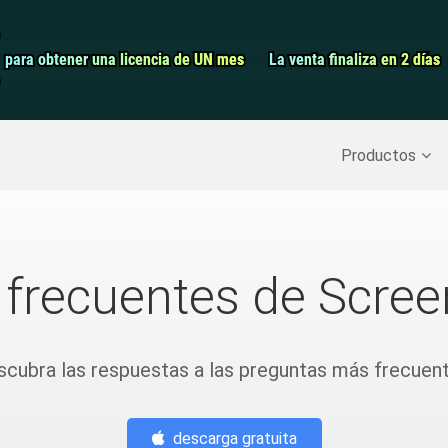
Grabador de pa
para obtener una licencia de UN mes
para obtener una licencia de UN mes
La venta finaliza en 2 días
La venta finaliza en 2 días
Recuperar datos borrados
>>
Copia de seguridad del iPh
Productos
 frecuentes de Scree
scubra las respuestas a las preguntas más frecuent
descarga gratuita