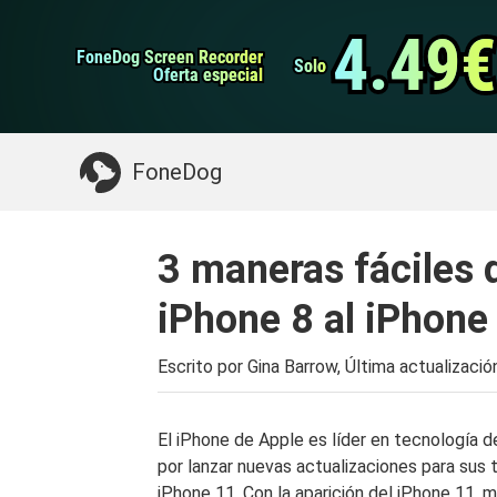
datos de Android
Transferencia de WhatsApp
4.49€
4.49€
FoneDog Screen Recorder
FoneDog Screen Recorder
Limpiador de iPhone
Solo
Solo
Oferta especial
Oferta especial
Algo que puede necesitar:
Limpiar el Mac
>>
FoneDog
3 maneras fáciles d
iPhone 8 al iPhone
Escrito por Gina Barrow, Última actualizació
El iPhone de Apple es líder en tecnología 
por lanzar nuevas actualizaciones para sus t
iPhone 11. Con la aparición del iPhone 11