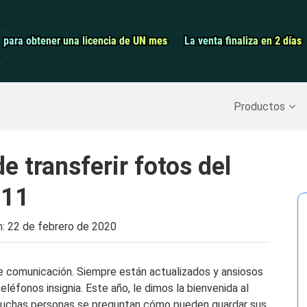
Grabador de pa
para obtener una licencia de UN mes
para obtener una licencia de UN mes
La venta finaliza en 2 días
La venta finaliza en 2 días
Recuperar datos borrados
>>
Copia de seguridad del iPh
Productos
e transferir fotos del
 11
n:
22 de febrero de 2020
de comunicación. Siempre están actualizados y ansiosos
eléfonos insignia. Este año, le dimos la bienvenida al
, muchas personas se preguntan cómo pueden guardar sus