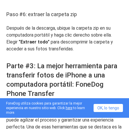
Paso #6: extraer la carpeta zip
Después de la descarga, ubique la carpeta zip en su
computadora portátil y haga clic derecho sobre ella.
Elegir
"Extraer todo"
para descomprimir la carpeta y
acceder a sus fotos transferidas.
Parte #3: La mejor herramienta para
transferir fotos de iPhone a una
computadora portátil: FoneDog
Phone Transfer
FoneDog utiliza cookies para garantizar la mejor
Cuando se trata de transferir fotos de iPhone a tu
OK, lo tengo
experiencia en nuestro sitio web. Click
here
to learn
computadora portátil, tener una herramienta dedicada
more.
puede agilizar el proceso y garantizar una experiencia
perfecta. Una de esas herramientas que se destaca es la