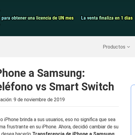
Grabador de pa
para obtener una licencia de UN mes
para obtener una licencia de UN mes
La venta finaliza en 1 días
La venta finaliza en 1 días
Recuperar datos borrados
>>
Copia de seguridad del iPh
Productos
iPhone a Samsung:
eléfono vs Smart Switch
zación:
9 de noviembre de 2019
o iPhone brinda a sus usuarios, eso no significa que sea
ma frustrante en su iPhone. Ahora, decidió cambiar de su
y desea hacerlo
Transferencia de iPhone a Samsung
.