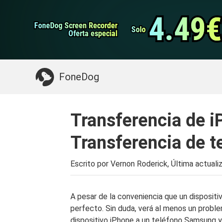
datos de Android
Transferencia de WhatsApp
4.49€
4.49€
FoneDog Screen Recorder
FoneDog Screen Recorder
Limpiador de iPhone
Solo
Solo
Oferta especial
Oferta especial
Algo que puede necesitar:
Limpiar el Mac
>>
FoneDog
Transferencia de 
Transferencia de t
Escrito por Vernon Roderick, Última actuali
A pesar de la conveniencia que un dispositiv
perfecto. Sin duda, verá al menos un proble
dispositivo iPhone a un teléfono Samsung 