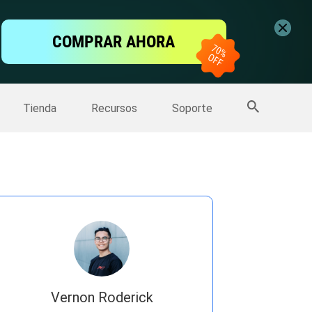
ntalla
COMPRAR AHORA
one
>>
Más productos
Tienda
Recursos
Soporte
Vernon Roderick