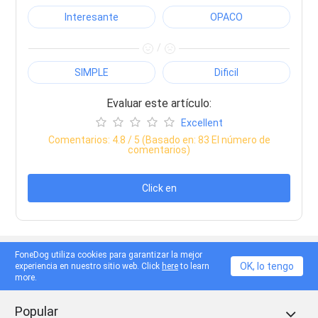
Interesante
OPACO
/
SIMPLE
Dificil
Evaluar este artículo:
Excellent
Comentarios:
4.8
/ 5 (Basado en:
83
El número de
comentarios)
Click en
FoneDog utiliza cookies para garantizar la mejor
Productos
OK, lo tengo
experiencia en nuestro sitio web. Click
here
to learn
more.
Popular