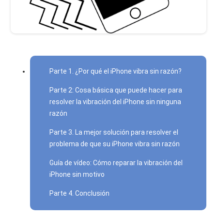
Parte 1. ¿Por qué el iPhone vibra sin razón?
Parte 2: Cosa básica que puede hacer para
resolver la vibración del iPhone sin ninguna
razón
Parte 3. La mejor solución para resolver el
problema de que su iPhone vibra sin razón
Guía de vídeo: Cómo reparar la vibración del
iPhone sin motivo
Parte 4. Conclusión