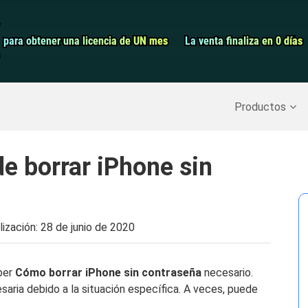
Grabador de pa
para obtener una licencia de UN mes
para obtener una licencia de UN mes
La venta finaliza en 0 días
La venta finaliza en 0 días
Recuperar datos borrados
>>
Copia de seguridad del iPh
Productos
e borrar iPhone sin
lización:
28 de junio de 2020
ber
Cómo borrar iPhone sin contraseña
necesario.
ria debido a la situación específica. A veces, puede