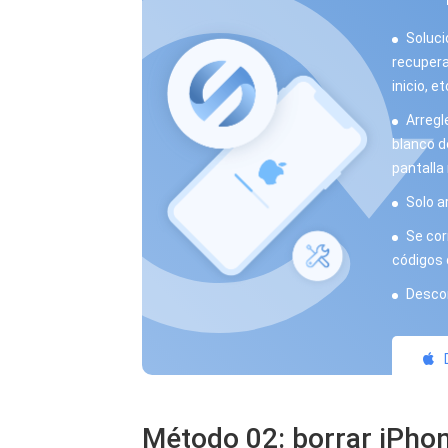
Soluci
recupera
inicio, et
Arregl
blanco de
pantalla 
Solo a
Se corr
códigos 
Descon
Método 02: borrar iPhon