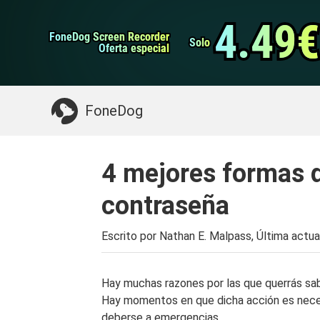
datos de Android
Transferencia de WhatsApp
4.49€
4.49€
FoneDog Screen Recorder
FoneDog Screen Recorder
Limpiador de iPhone
Solo
Solo
Oferta especial
Oferta especial
Algo que puede necesitar:
Limpiar el Mac
>>
FoneDog
4 mejores formas d
contraseña
Escrito por Nathan E. Malpass, Última actua
Hay muchas razones por las que querrás sa
Hay momentos en que dicha acción es necesa
deberse a emergencias.