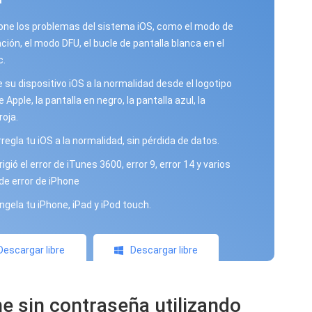
one los problemas del sistema iOS, como el modo de
ción, el modo DFU, el bucle de pantalla blanca en el
c.
e su dispositivo iOS a la normalidad desde el logotipo
 Apple, la pantalla en negro, la pantalla azul, la
roja.
rregla tu iOS a la normalidad, sin pérdida de datos.
igió el error de iTunes 3600, error 9, error 14 y varios
de error de iPhone
gela tu iPhone, iPad y iPod touch.
Descargar libre
Descargar libre
e sin contraseña utilizando