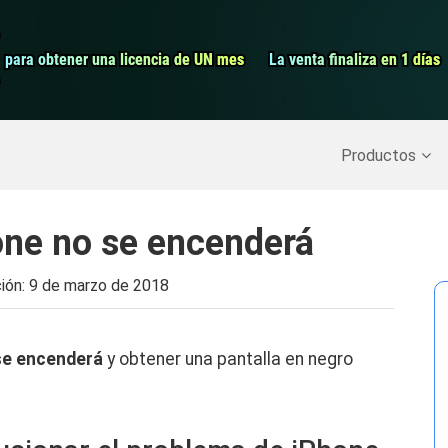
Grabador de pa
para obtener una licencia de UN mes
para obtener una licencia de UN mes
La venta finaliza en 1 días
La venta finaliza en 1 días
Recuperar datos borrados
>>
Copia de seguridad del iPh
Productos
one no se encenderá
ción:
9 de marzo de 2018
se encenderá
y obtener una pantalla en negro