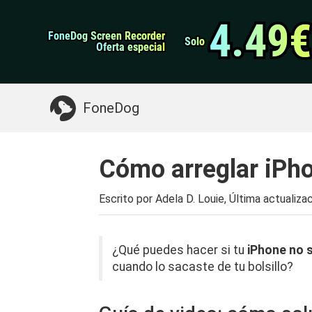
datos de Android
Transferencia de WhatsApp
4.49€
4.49€
FoneDog Screen Recorder
FoneDog Screen Recorder
Limpiador de iPhone
Solo
Solo
Oferta especial
Oferta especial
Algo que puede necesitar:
Limpiar el Mac
>>
FoneDog
Cómo arreglar iPh
Escrito por Adela D. Louie, Última actualiza
¿Qué puedes hacer si tu
iPhone no 
cuando lo sacaste de tu bolsillo?