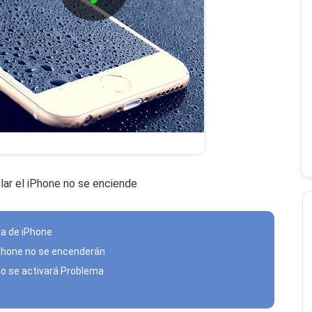
lar el iPhone no se enciende
ma de iPhone
iPhone no se encenderán
no se activará Problema