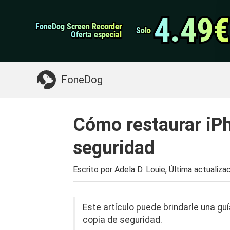
datos de Android
Transferencia de WhatsApp
4.49€
4.49€
FoneDog Screen Recorder
FoneDog Screen Recorder
Limpiador de iPhone
Solo
Solo
Oferta especial
Oferta especial
Algo que puede necesitar:
Limpiar el Mac
>>
FoneDog
Cómo restaurar iPh
seguridad
Escrito por Adela D. Louie, Última actualiza
Este artículo puede brindarle una gu
copia de seguridad.