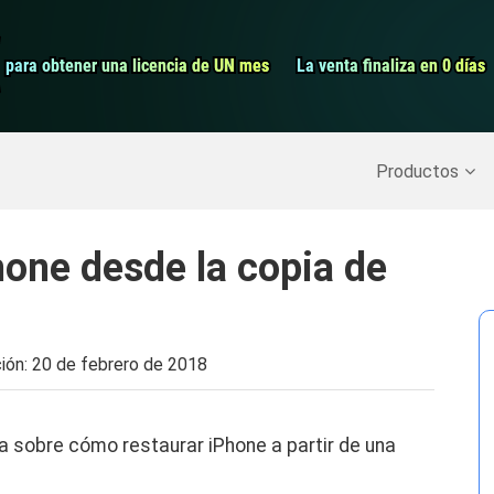
Grabador de pa
para obtener una licencia de UN mes
para obtener una licencia de UN mes
La venta finaliza en 0 días
La venta finaliza en 0 días
Recuperar datos borrados
>>
Copia de seguridad del iPh
Productos
one desde la copia de
ción:
20 de febrero de 2018
ía sobre cómo restaurar iPhone a partir de una