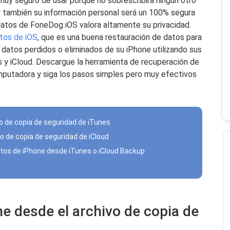
muy seguro de usar porque no sobrescribirá ningún otro
y también su información personal será un 100% segura
datos de FoneDog iOS valora altamente su privacidad.
tos de iOS
, que es una buena restauración de datos para
 datos perdidos o eliminados de su iPhone utilizando sus
 y iCloud. Descargue la herramienta de recuperación de
mputadora y siga los pasos simples pero muy efectivos
vo de copia de seguridad de iTunes
o de copia de seguridad de iCloud
atos de iPhone desde iTunes o iCloud Backup
ne desde el archivo de copia de