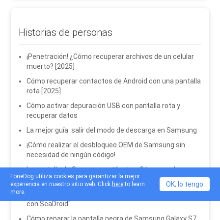
Historias de personas
¡Penetración! ¿Cómo recuperar archivos de un celular
muerto? [2025]
Cómo recuperar contactos de Android con una pantalla
rota [2025]
Cómo activar depuración USB con pantalla rota y
recuperar datos
La mejor guía: salir del modo de descarga en Samsung
¡Cómo realizar el desbloqueo OEM de Samsung sin
necesidad de ningún código!
La pantalla de Samsung está rota. ¿Cómo puedo
FoneDog utiliza cookies para garantizar la mejor
recuperar datos? [2025]
OK, lo tengo
experiencia en nuestro sitio web. Click
here
to learn
more.
Mejores formas de arreglar 3: "kernel no es compatible
con SeaDroid"
Cómo reparar la pantalla negra de Samsung Galaxy S7