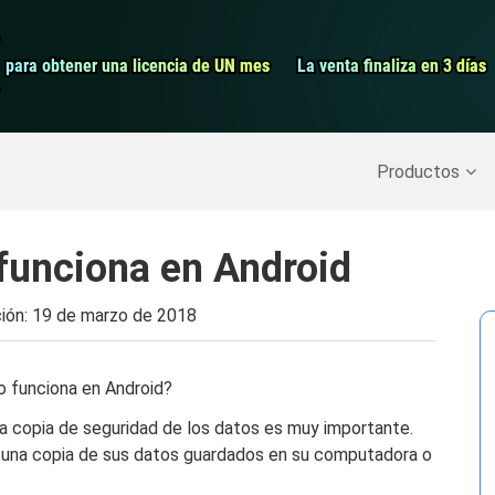
Grabador de pa
para obtener una licencia de UN mes
para obtener una licencia de UN mes
La venta finaliza en 3 días
La venta finaliza en 3 días
Recuperar datos borrados
>>
Copia de seguridad del iPh
Productos
funciona en Android
ción:
19 de marzo de 2018
o funciona en Android?
 la copia de seguridad de los datos es muy importante.
n una copia de sus datos guardados en su computadora o