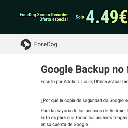
datos de Android
Transferencia de WhatsApp
4.49€
4.49€
FoneDog Screen Recorder
FoneDog Screen Recorder
Limpiador de iPhone
Solo
Solo
Oferta especial
Oferta especial
Algo que puede necesitar:
Limpiar el Mac
>>
FoneDog
Google Backup no 
Escrito por Adela D. Louie, Última actualiza
¿Por qué la copia de seguridad de Google n
Para la mayoría de los usuarios de Android,
Esto es para que todos los usuarios tenga
en su cuenta de Google.