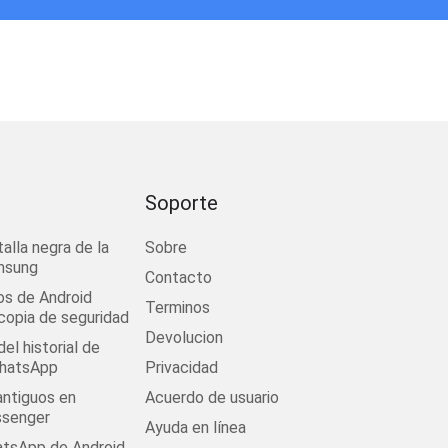
Soporte
talla negra de la
Sobre
msung
Contacto
os de Android
Terminos
 copia de seguridad
Devolucion
el historial de
WhatsApp
Privacidad
antiguos en
Acuerdo de usuario
senger
Ayuda en línea
tsApp de Android