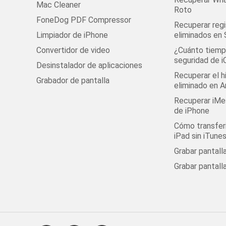
Mac Cleaner
Roto
FoneDog PDF Compressor
Recuperar regi
Limpiador de iPhone
eliminados en
Convertidor de video
¿Cuánto tiempo
seguridad de i
Desinstalador de aplicaciones
Recuperar el h
Grabador de pantalla
eliminado en A
Recuperar iMe
de iPhone
Cómo transferi
iPad sin iTune
Grabar pantal
Grabar pantall