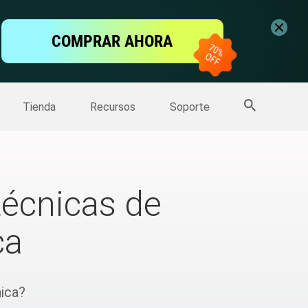
ntalla
COMPRAR AHORA
one
>>
Más productos
Tienda
Recursos
Soporte
técnicas de
ca
nica?