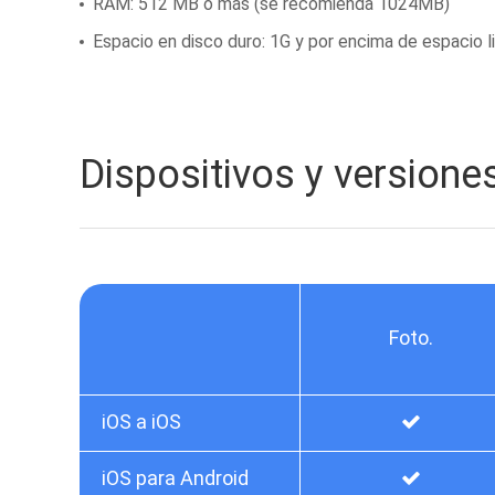
RAM: 512 MB o más (se recomienda 1024MB)
Espacio en disco duro: 1G y por encima de espacio l
Dispositivos y version
Foto.
iOS a iOS
iOS para Android