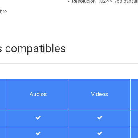
Resolución: 1024 × 768 pantall
ibre
es compatibles
Audios
Videos