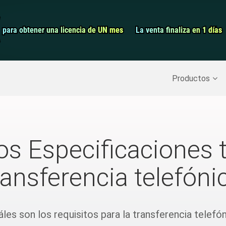
Grabador de pa
para obtener una licencia de UN mes
para obtener una licencia de UN mes
La venta finaliza en 1 días
La venta finaliza en 1 días
Recuperar datos borrados
>>
Copia de seguridad del iPh
Productos
s Especificaciones 
ransferencia telefóni
les son los requisitos para la transferencia telefó