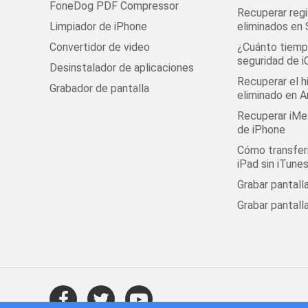
FoneDog PDF Compressor
Recuperar regi
Limpiador de iPhone
eliminados en
Convertidor de video
¿Cuánto tiempo
seguridad de i
Desinstalador de aplicaciones
Recuperar el h
Grabador de pantalla
eliminado en A
Recuperar iMe
de iPhone
Cómo transferi
iPad sin iTune
C. Elija "Activar o
Grabar pantal
Grabar pantall