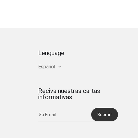
er al servidor
eg.fonedog.com"
Lenguage
ps".
Español
de Windows". Lo
Reciva nuestras cartas
informativas
Submit