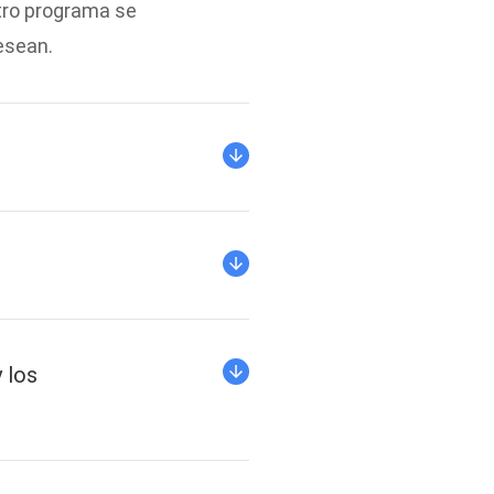
stro programa se
esean.
 los