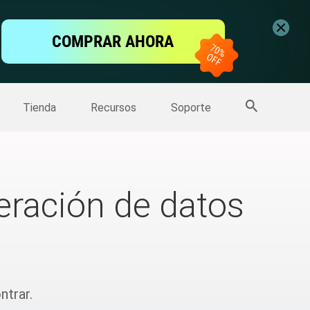
ntalla
COMPRAR AHORA
one
>>
Más productos
Tienda
Recursos
Soporte
eración de datos
trar.