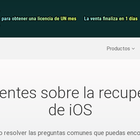
Grabador de pa
para obtener una licencia de UN mes
para obtener una licencia de UN mes
La venta finaliza en 1 días
La venta finaliza en 1 días
Recuperar datos borrados
>>
Copia de seguridad del iPh
Productos
entes sobre la recup
de iOS
 resolver las preguntas comunes que puedas encon