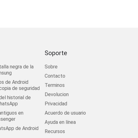
ración del firewall, es posible que no se le permita acced
n estas circunstancias, se supone que debe agregar "r
Soporte
configurar el puerto de red en "443" y el protocolo en "htt
obre cómo apagar o configurar el firewall.
talla negra de la
Sobre
e configuración "Red e Internet" en "Centro de control".
msung
Contacto
"Centro de redes y recursos compartidos", elija "Firewall 
os de Android
Terminos
 copia de seguridad
nferior izquierda.
Devolucion
el historial de
WhatsApp
Privacidad
antiguos en
Acuerdo de usuario
senger
Ayuda en línea
tsApp de Android
Recursos