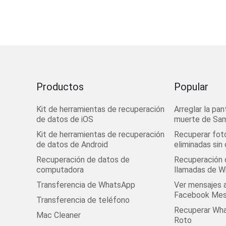
Debido a la configu
web de FoneDog. E
Productos
Popular
al firewall. Y debe 
Hay varios pasos s
Kit de herramientas de recuperación
Arreglar la pan
a. Abra la página d
de datos de iOS
muerte de Sa
Kit de herramientas de recuperación
si. Al ingresar al 
Recuperar fot
de datos de Android
eliminadas sin
verías en la parte i
Recuperación de datos de
Recuperación d
computadora
llamadas de 
Transferencia de WhatsApp
Ver mensajes 
Facebook Mes
Transferencia de teléfono
Recuperar Wha
Mac Cleaner
Roto