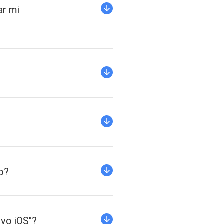
ar mi
o?
ivo iOS"?