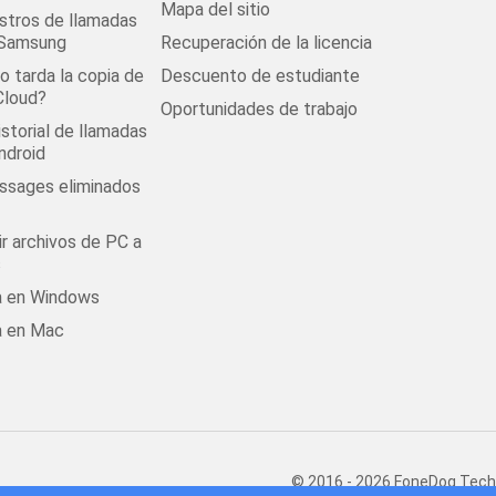
Mapa del sitio
stros de llamadas
 Samsung
Recuperación de la licencia
 tarda la copia de
Descuento de estudiante
Cloud?
Oportunidades de trabajo
istorial de llamadas
ndroid
ssages eliminados
r archivos de PC a
s
 desactivar Firewall de Windows" en el lado izquierdo.
la en Windows
a en Mac
© 2016 - 2026 FoneDog Techn