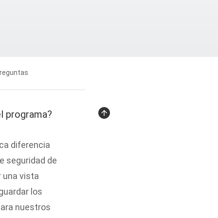
reguntas
desc
del programa?
ca diferencia
de seguridad de
 una vista
guardar los
para nuestros