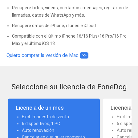
Recupere fotos, videos, contactos, mensajes, registros de
llamadas, datos de WhatsApp y más.
Recupere datos de iPhone, iTunes e iCloud.
Compatible con el último iPhone 16/16 Plus/16 Pro/16 Pro
Max y el último iOS 18.
Quiero comprar la versión de Mac
>>
Seleccione su licencia de FoneDog
Licencia de un mes
Licencia d
Excl. Impuesto de venta
Excl. Impu
6 dispositivos, 1 PC
6 dispositi
Auto renovación
Auto reno
Cancelar en cualquier momento
Cancelar 