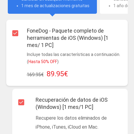
1 mes de actualizaciones gratuitas
1 año de a
FoneDog - Paquete completo de
herramientas de iOS (Windows) [1
mes/ 1 PC]
Incluye todas las características a continuación.
(
Hasta 50% OFF
)
89.95€
169.95€
Recuperación de datos de iOS
(Windows) [1 mes/1 PC]
Recupere los datos eliminados de
iPhone, iTunes, iCloud en Mac.