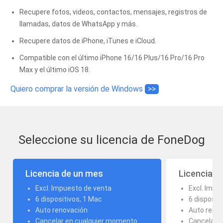
Recupere fotos, videos, contactos, mensajes, registros de
llamadas, datos de WhatsApp y más.
Recupere datos de iPhone, iTunes e iCloud.
Compatible con el último iPhone 16/16 Plus/16 Pro/16 Pro
Max y el último iOS 18.
Quiero comprar la versión de Windows
>>
Seleccione su licencia de FoneDog
Licencia de un mes
Licencia d
Excl. Impuesto de venta
Excl. Impu
6 dispositivos, 1 Mac
6 disposit
Auto renovación
Auto reno
Cancelar en cualquier momento
Cancelar 