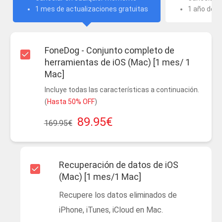
1 mes de actualizaciones gratuitas
1 año de a
FoneDog - Conjunto completo de
herramientas de iOS (Mac) [1 mes/ 1
Mac]
Incluye todas las características a continuación.
(
Hasta 50% OFF
)
89.95€
169.95€
Recuperación de datos de iOS
(Mac) [1 mes/1 Mac]
Recupere los datos eliminados de
iPhone, iTunes, iCloud en Mac.