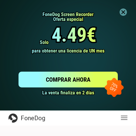
FoneDog Screen Recorder
FoneDog Screen Recorder
Oferta especial
Oferta especial
4.49€
4.49€
Solo
Solo
para obtener una licencia de UN mes
para obtener una licencia de UN mes
COMPRAR AHORA
La venta finaliza en 2 días
La venta finaliza en 2 días
FoneDog
Toggl
navig