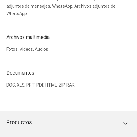
adjuntos de mensajes, WhatsApp, Archivos adjuntos de
WhatsApp
Archivos multimedia
Fotos, Videos, Audios
Documentos
DOC, XLS, PPT, PDF, HTML, ZIP, RAR
Productos