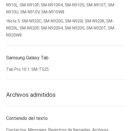
N910L, SM-N910P, SM-N910R4, SM-N910S, SM-N910T, SM-
N910U, SM-N910V, SM-N910W8
•Note 5: SM-N920C, SM-N920G, SM-N920I, SM-N920K, SM-
N920L, SM-N920P, SM-N920R4, SM-N920S, SM-N920T, SM-
N920W8
Samsung Galaxy Tab
Tab Pro 10.1: SM-T525
Archivos admitidos
Contenido del texto
Contactos, Mensajes, Registros de llamadas, Archivos