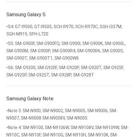
Samsung Galaxy S
•S4: GT-I9500, GT-I9505, SCH-R970, SCH-R970C, SGH-I337M,
SGH-M919, SPH-L720
•S5: SM-G900F, SM-G900FQ, SM-G900I, SM-G900K, SM-G900L,
SM-G900M, SM-G900P, SM-G900R4, SM-G900R6, SM-G900S,
SM-G900T, SM-G900T1, SM-G900W8
•S6: SM-G9200, SM-G920F, SM-G920P, SM-G920T, SM-G925F,
SM-G925P, SM-G925T, SM-G928P, SM-G928T
Samsung Galaxy Note
•Note 3: SM-N900, SM-N9002, SM-N9005, SM-N9006, SM-
N9007, SM-N9008 SM-N9008V, SM-N900S
•Note 4: SM-N9100, SM-N9106W, SM-N9108V, SM-N9109W, SM-
N910C, SM-N910F, SM-N910G, SM-N910H, SM-N910K, SM-