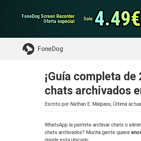
datos de Android
Transferencia de WhatsApp
4.49€
4.49€
FoneDog Screen Recorder
FoneDog Screen Recorder
Limpiador de iPhone
Solo
Solo
Oferta especial
Oferta especial
Algo que puede necesitar:
Limpiar el Mac
>>
FoneDog
¡Guía completa de 
chats archivados 
Escrito por Nathan E. Malpass, Última actua
WhatsApp le permite archivar chats o elimin
chats archivados? Mucha gente quiere
enc
donde esta ubicado.