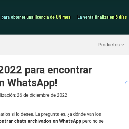
Grabador de pa
para obtener una licencia de UN mes
para obtener una licencia de UN mes
La venta finaliza en 3 días
La venta finaliza en 3 días
Recuperar datos borrados
>>
Copia de seguridad del iPh
Productos
2022 para encontrar
en WhatsApp!
lización:
26 de diciembre de 2022
arlos si lo desea. La pregunta es, ¿a dónde van los
ontrar chats archivados en WhatsApp
pero no se