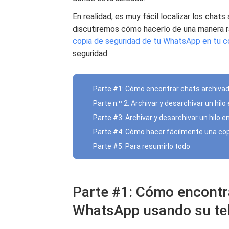
En realidad, es muy fácil localizar los cha
discutiremos cómo hacerlo de una manera 
copia de seguridad de tu WhatsApp en tu 
seguridad.
Parte #1: Cómo encontrar chats archivad
Parte n.º 2: Archivar y desarchivar un hi
Parte #3: Archivar y desarchivar un hilo e
Parte #4: Cómo hacer fácilmente una cop
Parte #5: Para resumirlo todo
Parte #1: Cómo encontr
WhatsApp usando su tel