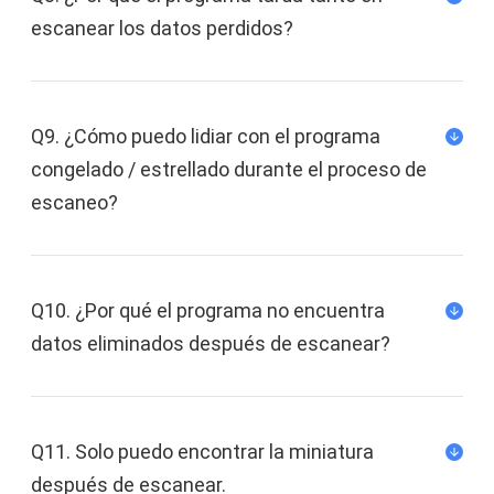
teléfono a la tarjeta SD e incluso eliminar las
escanear los datos perdidos?
aplicaciones preinstaladas para liberar más
espacio.
Evita automáticamente que las aplicaciones se
Q9. ¿Cómo puedo lidiar con el programa
ejecuten en su teléfono y agoten la batería.
congelado / estrellado durante el proceso de
escaneo?
Le brindará una vida tranquila sin que le
molesten notificaciones ni anuncios mientras
usa su teléfono.
Q10. ¿Por qué el programa no encuentra
datos eliminados después de escanear?
Después de rootear, puedes descargar
aplicaciones no sólo de Google Play sino
también de otras aplicaciones de terceros
diseñadas por otros fabricantes.
Q11. Solo puedo encontrar la miniatura
después de escanear.