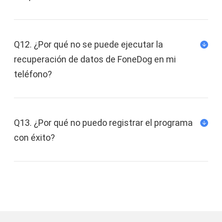
Puede emparejar su Android con el controlador
de juegos para jugar en su Android de forma
inalámbrica a través de Bluetooth.
Q12. ¿Por qué no se puede ejecutar la
recuperación de datos de FoneDog en mi
A veces, el último sistema operativo sólo es
teléfono?
compatible con algunos teléfonos. En este
caso, puede rootear y obtener el máximo
privilegio para actualizar el último sistema
Q13. ¿Por qué no puedo registrar el programa
operativo Android.
con éxito?