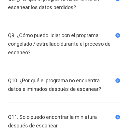
teléfono a la tarjeta SD e incluso eliminar las
escanear los datos perdidos?
aplicaciones preinstaladas para liberar más
espacio.
Evita automáticamente que las aplicaciones se
Q9. ¿Cómo puedo lidiar con el programa
ejecuten en su teléfono y agoten la batería.
congelado / estrellado durante el proceso de
escaneo?
Le brindará una vida tranquila sin que le
molesten notificaciones ni anuncios mientras
usa su teléfono.
Q10. ¿Por qué el programa no encuentra
datos eliminados después de escanear?
Después de rootear, puedes descargar
aplicaciones no sólo de Google Play sino
también de otras aplicaciones de terceros
diseñadas por otros fabricantes.
Q11. Solo puedo encontrar la miniatura
después de escanear.